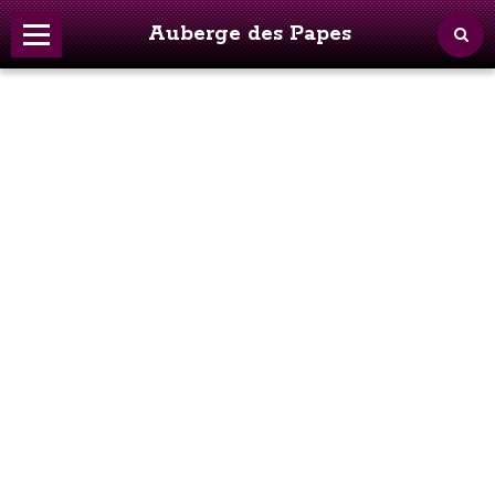
Auberge des Papes
Accueil
Restaurant
Chambres d'hôtes
A découvrir
L'Enclave des Papes
Nous contacter